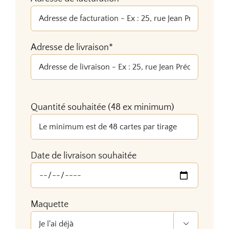
Adresse de livraison*
Veuillez
Quantité souhaitée (48 ex minimum)
laisser
ce
champ
vide.
Date de livraison souhaitée
Maquette
