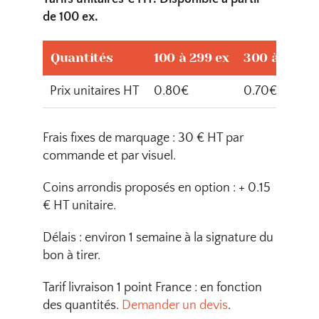
de 100 ex.
Quantités
100 à 299 ex
300 à 499 e
Prix unitaires HT
0.80€
0.70€
Frais fixes de marquage : 30 € HT par
commande et par visuel.
Coins arrondis proposés en option : + 0.15
€ HT unitaire.
Délais : environ 1 semaine à la signature du
bon à tirer.
Tarif livraison 1 point France : en fonction
des quantités.
Demander un devis
.