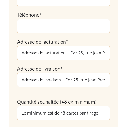
Téléphone*
Adresse de facturation*
Adresse de livraison*
Veuillez
Quantité souhaitée (48 ex minimum)
laisser
ce
champ
vide.