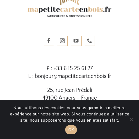
P : +33 6 15 25 61 27
E : bonjour@mapetitecarteenbois.fr
25, rue Jean Prédali
49100 Angers – France
Nous utilisons des cookies pour vous garantir la meilleure
expérience sur notre site web. Si vous continuez à utiliser ce
site, nous supposerons que vous en êtes satisfait.
OK
© 2024 | Ma Petite Carte en Bois - Tous droits réservés |
Plan du site
|
Mentions légales et CGV
|
Agence de communication Angers
|
Objet